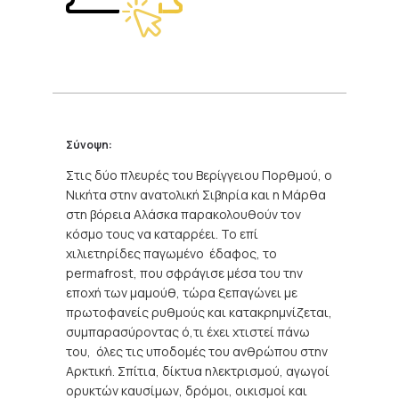
Σύνοψη:
Στις δύο πλευρές του Βερίγγειου Πορθμού, ο
Νικήτα στην ανατολική Σιβηρία και η Μάρθα
στη βόρεια Αλάσκα παρακολουθούν τον
κόσμο τους να καταρρέει. Το επί
χιλιετηρίδες παγωμένο έδαφος, το
permafrost, που σφράγισε μέσα του την
εποχή των μαμούθ, τώρα ξεπαγώνει με
πρωτοφανείς ρυθμούς και κατακρημνίζεται,
συμπαρασύροντας ό,τι έχει χτιστεί πάνω
του, όλες τις υποδομές του ανθρώπου στην
Αρκτική. Σπίτια, δίκτυα ηλεκτρισμού, αγωγοί
ορυκτών καυσίμων, δρόμοι, οικισμοί και