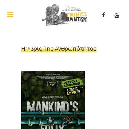
Η Ύβρις Της Ανθρωπότητας