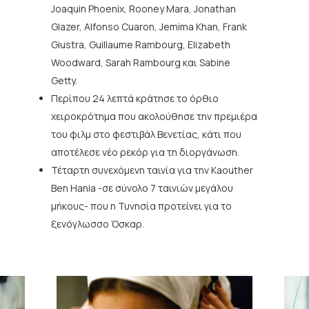
Joaquin Phoenix, Rooney Mara, Jonathan
Glazer, Alfonso Cuaron, Jemima Khan, Frank
Giustra, Guillaume Rambourg, Elizabeth
Woodward, Sarah Rambourg και Sabine
Getty.
Περίπου 24 λεπτά κράτησε το όρθιο
χειροκρότημα που ακολούθησε την πρεμιέρα
του φιλμ στο φεστιβάλ Βενετίας, κάτι που
αποτέλεσε νέο ρεκόρ για τη διοργάνωση.
Τέταρτη συνεχόμενη ταινία για την Kaouther
Ben Hania -σε σύνολο 7 ταινιών μεγάλου
μήκους- που η Τυνησία προτείνει για το
ξενόγλωσσο Όσκαρ.