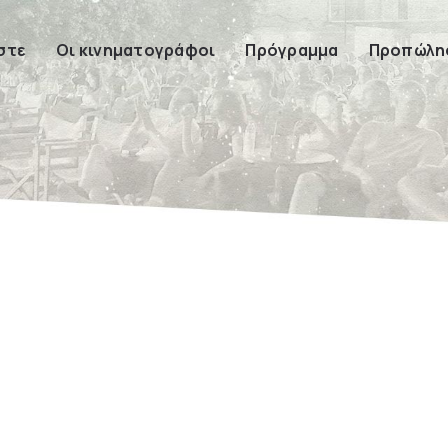
στε
Οι κινηματογράφοι
Πρόγραμμα
Προπώλησ