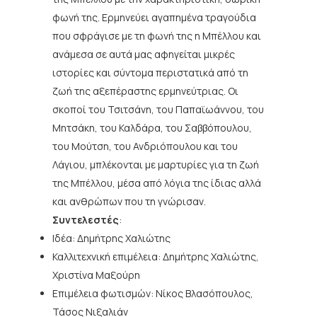
φωνή της. Ερμηνεύει αγαπημένα τραγούδια
που σφράγισε με τη φωνή της η Μπέλλου και
ανάμεσα σε αυτά μας αφηγείται μικρές
ιστορίες και σύντομα περιστατικά από τη
ζωή της αξεπέραστης ερμηνεύτριας. Οι
σκοποί του Τσιτσάνη, του Παπαϊωάννου, του
Μητσάκη, του Καλδάρα, του Σαββόπουλου,
του Μούτση, του Ανδριόπουλου και του
Λάγιου, μπλέκονται με μαρτυρίες για τη ζωή
της Μπέλλου, μέσα από λόγια της ίδιας αλλά
και ανθρώπων που τη γνώρισαν.
Συντελεστές
:
Ιδέα: Δημήτρης Χαλιώτης
Καλλιτεχνική επιμέλεια: Δημήτρης Χαλιώτης,
Χριστίνα Μαξούρη
Επιμέλεια φωτισμών: Νίκος Βλασόπουλος,
Τάσος Νιξαλιάν