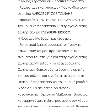
Ο Δήμος Κερατσινίου – Δραπετσώνας στο
πλαίσιο των εκδηλώσεων «Πάρκο-θέατρο»
στο cine ΑΛΕΚΟΣ ΧΡΥΣΟΣΤΟΜΙΔΗΣ
παρουσιάζει την ΤΕΤΑΡΤΗ 28 ΑΥΓΟΥΣΤΟΥ
την μουσική παράσταση «Τα τραγούδια της
Σωτηρίας» με
ΕΛΕΥΘΕΡΗ ΕΙΣΟΔΟ
.
Η Χριστίνα Μαξούρη και τέσσερις
εξαιρετικοί λαϊκοί μουσικοί, στήνουν το
πάλκο τους και μας προσκαλούν σε ένα
ακόμα ταξίδι στη ζωή και τα τραγούδια της
Σωτηρίας Μπέλλου. «Τα τραγούδια της
Σωτηρίας» ξεπερνούν τα όρια της σκηνής
και του πάλκου και κινούνται ανάμεσα στη
θεατρική παράσταση και τη μουσική βραδιά.
Μέσα σε μία ατμόσφαιρα σχεδόν
κατανυκτική, η Χριστίνα Μαξούρη ηθοποιός
και ερμηνεύτρια η ίδια, μας μυεί στον κόσμο
της Μπέλλου με την χαρακτηριστική, δωρική