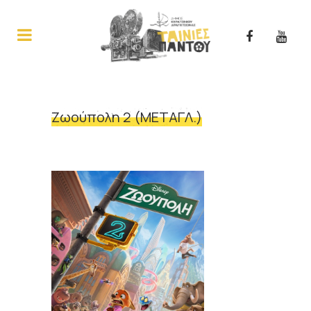
Zωούπολη 2 (ΜΕΤΑΓΛ.)