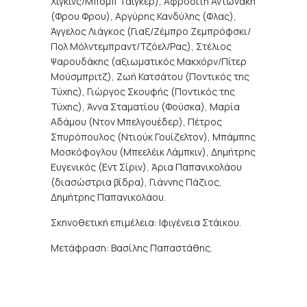
Χίγκινς/Μπομπ Τάιγκερ), Αφροδίτη Αντωνάκη
(Φρου Φρου), Αργύρης Κανδύλης (Φλας),
Άγγελος Λιάγκος (Γιαξ/Ζέμπρο Ζεμπρόφσκι/
Πολ Μόλντεμπραντ/Τζόελ/Ρας), Στέλιος
Ψαρουδάκης (αξιωματικός Μακχόρν/Πίτερ
Μούσμπριτζ), Ζωή Κατσάτου (Ποντικός της
Τύχης), Γιώργος Σκουφής (Ποντικός της
Τύχης), Άννα Σταματίου (Φούσκα), Μαρία
Αδάμου (Ντον Μπελγουέδερ), Πέτρος
Σπυρόπουλος (Ντιούκ Γουίζελτον), Μπάμπης
Μοσκόφογλου (Μπεελέικ Λάμπκιν), Δημήτρης
Ευγενικός (Εντ Σίριν), Άρια Παπανικολάου
(διασώστρια βίδρα), Γιάννης Πάζιος,
Δημήτρης Παπανικολάου.
Σκηνοθετική επιμέλεια: Ιφιγένεια Στάικου.
Μετάφραση: Βασίλης Παπαστάθης.