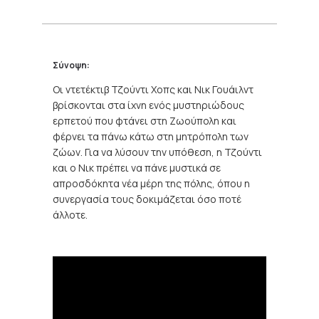
Σύνοψη:
Oι ντετέκτιβ Τζούντι Χοπς και Νικ Γουάιλντ
βρίσκονται στα ίχνη ενός μυστηριώδους
ερπετού που φτάνει στη Ζωούπολη και
φέρνει τα πάνω κάτω στη μητρόπολη των
ζώων. Για να λύσουν την υπόθεση, η Τζούντι
και ο Νικ πρέπει να πάνε μυστικά σε
απροσδόκητα νέα μέρη της πόλης, όπου η
συνεργασία τους δοκιμάζεται όσο ποτέ
άλλοτε.