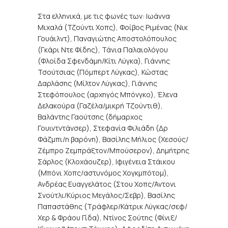
Στα ελληνικά, με τις φωνές των: Ιωάννα
Μιχαλά (Τζούντι Χοπς), Φοίβος Ριμένας (Νικ
Γουάιλντ), Παναγιώτης Αποστολόπουλος
(Γκάρι Ντε Φίδης), Τάνια Παλαιολόγου
(Φλοίδα Σφενδάμη/Κίτι Λύγκα), Γιάννης
Τσούτσιας (Πόμπερτ Λύγκας), Κώστας
Δαρλάσης (Μίλτον Λύγκας), Γιάννης
Στεφόπουλος (αρχηγός Μπόνγκο), Έλενα
Δελακούρα (Γαζέλα/μικρή Τζούντιθ),
Βαλάντης Γαούτσης (δήμαρχος
Γουιντντάνσερ), Στεφανία Φιλιάδη (Δρ
Φάζμπι/η βαρόνη), Βασίλης Μήλιος (Χεσούς/
Ζέμπρο Ζεμπράξτον/Μπούσερον), Δημήτρης
Σάρλος (Κλοχάουζερ), Ιφιγένεια Στάικου
(Μπόνι Χοπς/αστυνόμος Χογκμπότομ),
Ανδρέας Ευαγγελάτος (Στου Χοπς/Άντονι
Σνούτλι/Κύριος Μεγάλος/Σεβρ), Βασίλης
Παπαστάθης (Τράφλερ/Κάτρικ Λύγκας/σεφ/
Χερ & Φράου Γίδα), Ντίνος Σούτης (Φίνιξ/