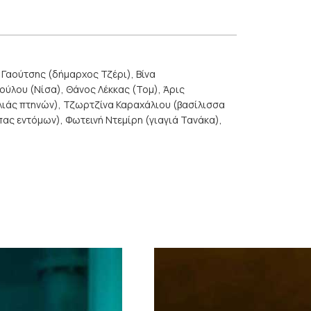
 Γαούτσης (δήμαρχος Τζέρι), Βίνα
ύλου (Νίσα), Θάνος Λέκκας (Τομ), Άρις
ιλιάς πτηνών), Τζωρτζίνα Καραχάλιου (βασίλισσα
ας εντόμων), Φωτεινή Ντεμίρη (γιαγιά Τανάκα),