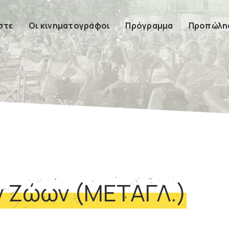
στε
Οι κινηματογράφοι
Πρόγραμμα
Προπώλησ
ν Ζώων (ΜΕΤΑΓΛ.)