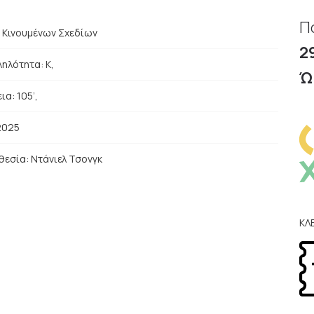
Π
:
Κινουμένων Σχεδίων
2
ηλότητα: Κ,
Ώ
ια: 105’,
2025
θεσία:
Ντάνιελ Τσονγκ
ΚΛ