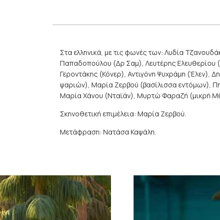
Στα ελληνικά, με τις φωνές των: Λυδία Τζανουδά
Παπαδοπούλου (Δρ Σαμ), Λευτέρης Ελευθερίου (
Γεροντάκης (Κόνερ), Αντιγόνη Ψυχράμη (Έλεν), 
ψαριών), Μαρία Ζερβού (βασίλισσα εντόμων), Πη
Μαρία Χάνου (Νταϊάν), Μυρτώ Φαραζή (μικρή Μέ
Σκηνοθετική επιμέλεια: Μαρία Ζερβού.
Μετάφραση: Νατάσα Καψάλη.