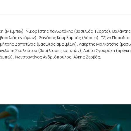
κη (Μέιμπελ), Νικορέστης Χανιωτάκης (βασιλιάς Τζορτζ), Βαλάντης
βασιλιάς εντόμων), Θανάσης Κουρλαμπάς (Λόουφ), Τζίνη Παπαδοπο
Δημήτρης Ζαπατίνας (βασιλιάς αμφιβίων), Λαέρτης Μαλκότσης (βασ
νελόπη Σκαλκώτου (βασίλισσες ερπετών), Λυδία Σγουράκη (πρίγκιπ
ιμπελ), Κωνσταντίνος Ανδριόπουλος, Άλκης Ζερβός.