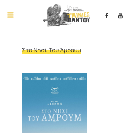
Στο Νησί Του Άμρουμ