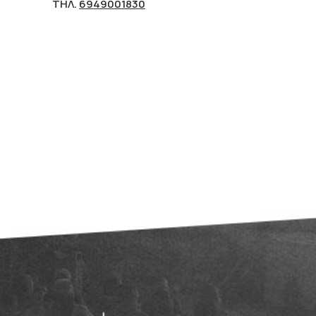
ΤΗΛ.
6949001830