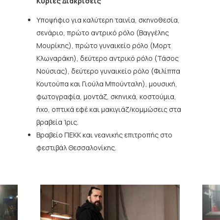
Κύριες Διακρίσεις
Υποψήφιο για καλύτερη ταινία, σκηνοθεσία,
σενάριο, πρώτο αντρικό ρόλο (Βαγγέλης
Μουρίκης), πρώτο γυναικείο ρόλο (Μορτ
Κλωναράκη), δεύτερο αντρικό ρόλο (Τάσος
Νούσιας), δεύτερο γυναικείο ρόλο (Φιλίππα
Κουτούπα και Γιούλα Μπούνταλη), μουσική,
φωτογραφία, μοντάζ, σκηνικά, κοστούμια,
ήχο, οπτικά εφέ και μακιγιάζ/κομμώσεις στα
βραβεία Ίρις.
Βραβείο ΠΕΚΚ και νεανικής επιτροπής στο
φεστιβάλ Θεσσαλονίκης.