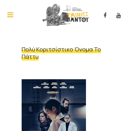
Πολύ Κοριτσίστικο Όνομα Το
Πάττυ