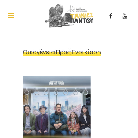
Οικογένεια Προς Ενοικίαση