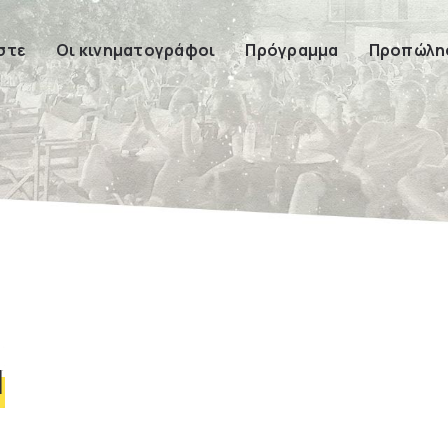
στε
Οι κινηματογράφοι
Πρόγραμμα
Προπώλησ
α