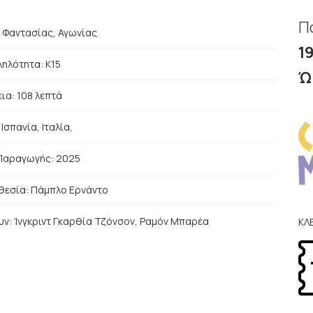
Π
:
Φαντασίας, Αγωνίας
1
ηλότητα: Κ15
Ώ
ια: 108 λεπτά
:
Ισπανία, Ιταλία,
Παραγωγής: 2025
θεσία:
Πάμπλο Ερνάντο
υν:
Ίνγκριντ Γκαρθία Τζόνσον, Ραμόν Μπαρέα
ΚΛ