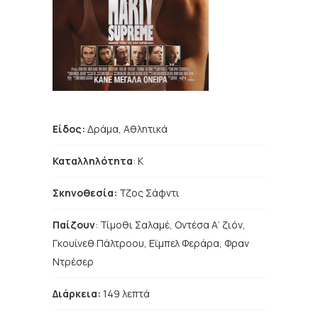
Είδος:
Δράμα, Αθλητικά
Καταλληλότητα
: Κ
Σκηνοθεσία:
Τζος Σάφντι
Παίζουν
:
Τίμοθι Σαλαμέ, Οντέσα Α’ ζιόν,
Γκουίνεθ Πάλτροου, Εϊμπελ Φεράρα, Φραν
Ντρέσερ
Διάρκεια:
149 λεπτά