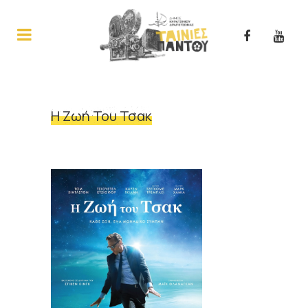
Η Ζωή Του Τσακ