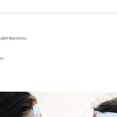
ιβάλ Βερολίνου.
τλ.