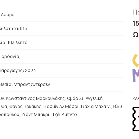
Π
:
Δράμα
1
ηλότητα: Κ15
Ώ
ια: 103 λεπτά
:
Ιορδανία
,
Παραγωγής: 2024
θεσία:
Μπραντ Άντερσεν
υν:
Κωνσταντίνος Μαρκουλάκης, Ομάρ Σι, Αγγελική
ΚΛ
ια, Θάνος Τοκάκης, Γιασμίν Αλ Μάσρι, Γιαχία Μαχαΐνι, Βίκυ
οπούλου, Ζιάντ Μπακρί, Τζέι Αμπντο