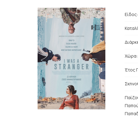
Είδος
Καταλλ
Διάρκε
Χώρα
Έτος 
Σκηνο
Παίζο
Παπούλ
Παπαδ