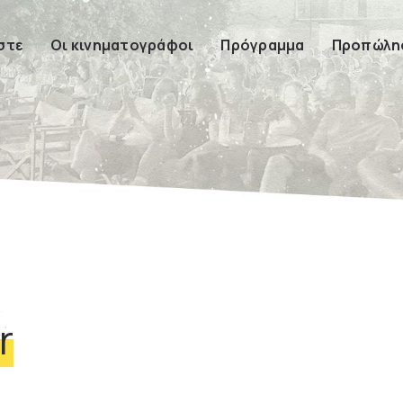
στε
Οι κινηματογράφοι
Πρόγραμμα
Προπώλησ
r